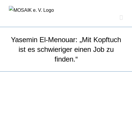
Zum
Inhalt
springen
Yasemin El-Menouar: „Mit Kopftuch
ist es schwieriger einen Job zu
finden.“
Zeige
grösseres
Bild