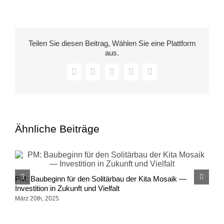
El-
Menouar:
„Mit
Teilen Sie diesen Beitrag, Wählen Sie eine Plattform
Kopftuch
aus.
ist
es
Facebook
X
LinkedIn
WhatsApp
E-
schwieriger
Mail
einen
Job
zu
finden.“
Ähnliche Beiträge
M
PM: Baubeginn für den Solitärbau der Kita Mosaik —
M
Investition in Zukunft und Vielfalt
März 20th, 2025