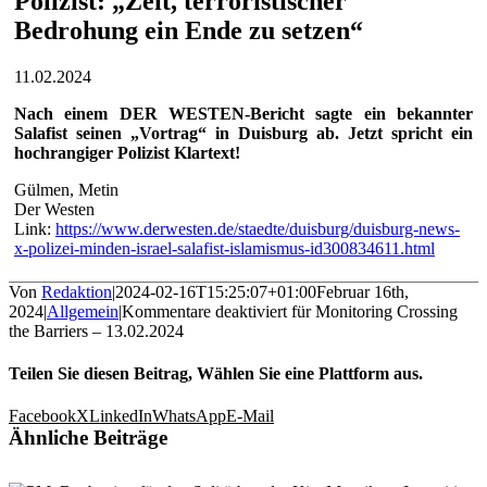
Polizist: „Zeit, terroristischer
Bedrohung ein Ende zu setzen“
11.02.2024
Nach einem DER WESTEN-Bericht sagte ein bekannter
Salafist seinen „Vortrag“ in Duisburg ab. Jetzt spricht ein
hochrangiger Polizist Klartext!
Gülmen, Metin
Der Westen
Link:
https://www.derwesten.de/staedte/duisburg/duisburg-news-
x-polizei-minden-israel-salafist-islamismus-id300834611.html
Von
Redaktion
|
2024-02-16T15:25:07+01:00
Februar 16th,
2024
|
Allgemein
|
Kommentare deaktiviert
für Monitoring Crossing
the Barriers – 13.02.2024
Teilen Sie diesen Beitrag, Wählen Sie eine Plattform aus.
Facebook
X
LinkedIn
WhatsApp
E-Mail
Ähnliche Beiträge