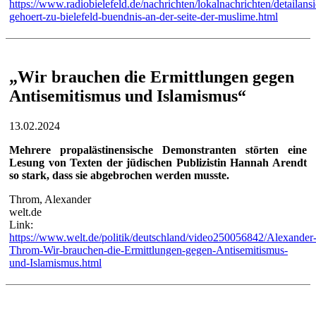
https://www.radiobielefeld.de/nachrichten/lokalnachrichten/detailansi
gehoert-zu-bielefeld-buendnis-an-der-seite-der-muslime.html
„Wir brauchen die Ermittlungen gegen
Antisemitismus und Islamismus“
13.02.2024
Mehrere propalästinensische Demonstranten störten eine
Lesung von Texten der jüdischen Publizistin Hannah Arendt
so stark, dass sie abgebrochen werden musste.
Throm, Alexander
welt.de
Link:
https://www.welt.de/politik/deutschland/video250056842/Alexander
Throm-Wir-brauchen-die-Ermittlungen-gegen-Antisemitismus-
und-Islamismus.html