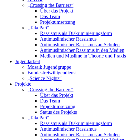
„Crossing the Barriers“
Über das Projekt
Das Team
Projektumsetzung
„TakePart“
Rassismus als Diskriminierungsform
Antimuslimischer Rassismus
Antimuslimischer Rassismus an Schulen
Antimuslimischer Rassimus in den Medien
Medien und Muslime in Theorie und Praxis
Jugendarbeit
Mosaik Jugendgruppe
Bundesfreiwilligendienst
„Science Nights“
Projekte
„Crossing the Barriers“
Über das Projekt
Das Team
Projektumsetzung
Status des Projekts
„TakePart“
Rassismus als Diskriminierungsform
Antimuslimischer Rassismus
Antimuslimischer Rassismus an Schulen