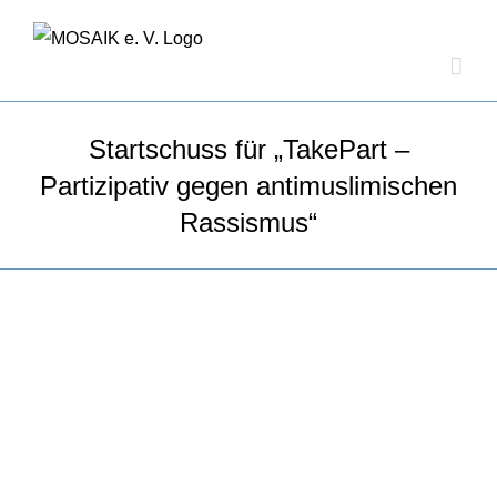
Zum
Inhalt
springen
Startschuss für „TakePart –
Partizipativ gegen antimuslimischen
Rassismus“
Zeige
grösseres
Bild