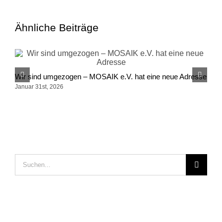
Ähnliche Beiträge
Wir sind umgezogen – MOSAIK e.V. hat eine neue Adresse
P
I
Januar 31st, 2026
M
Suche
nach: