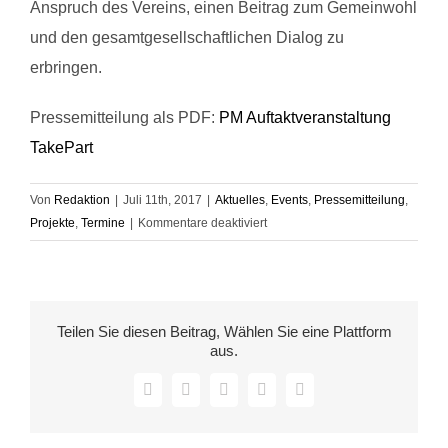
Anspruch des Vereins, einen Beitrag zum Gemeinwohl
und den gesamtgesellschaftlichen Dialog zu
erbringen.
Pressemitteilung als PDF:
PM Auftaktveranstaltung
TakePart
Von
Redaktion
|
Juli 11th, 2017
|
Aktuelles
,
Events
,
Pressemitteilung
,
für
Projekte
,
Termine
|
Kommentare deaktiviert
Startschuss
für
„TakePart
–
Teilen Sie diesen Beitrag, Wählen Sie eine Plattform
Partizipativ
aus.
gegen
antimuslimischen
Facebook
X
LinkedIn
WhatsApp
E-
Rassismus“
Mail