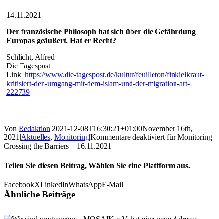
14.11.2021
Der französische Philosoph hat sich über die Gefährdung
Europas geäußert. Hat er Recht?
Schlicht, Alfred
Die Tagespost
Link:
https://www.die-tagespost.de/kultur/feuilleton/finkielkraut-
kritisiert-den-umgang-mit-dem-islam-und-der-migration-art-
222739
Von
Redaktion
|
2021-12-08T16:30:21+01:00
November 16th,
2021
|
Aktuelles
,
Monitoring
|
Kommentare deaktiviert
für Monitoring
Crossing the Barriers – 16.11.2021
Teilen Sie diesen Beitrag, Wählen Sie eine Plattform aus.
Facebook
X
LinkedIn
WhatsApp
E-Mail
Ähnliche Beiträge