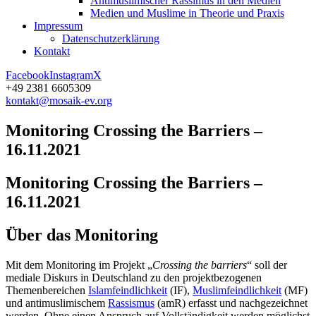
Antimuslimischer Rassimus in den Medien
Medien und Muslime in Theorie und Praxis
Impressum
Datenschutz­erklärung
Kontakt
Facebook
Instagram
X
+49 2381 6605309
kontakt@mosaik-ev.org
Monitoring Crossing the Barriers –
16.11.2021
Monitoring Crossing the Barriers –
16.11.2021
Über das Monitoring
Mit dem Monitoring im Projekt „
Crossing the barriers
“ soll der
mediale Diskurs in Deutschland zu den projektbezogenen
Themenbereichen
Islamfeindlichkeit
(IF),
Muslimfeindlichkeit
(MF)
und antimuslimischem
Rassismus
(amR) erfasst und nachgezeichnet
werden. Ohne einen Anspruch auf Vollständigkeit werden möglichst