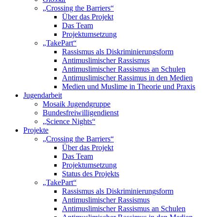
„Crossing the Barriers“
Über das Projekt
Das Team
Projektumsetzung
„TakePart“
Rassismus als Diskriminierungsform
Antimuslimischer Rassismus
Antimuslimischer Rassismus an Schulen
Antimuslimischer Rassimus in den Medien
Medien und Muslime in Theorie und Praxis
Jugendarbeit
Mosaik Jugendgruppe
Bundesfreiwilligendienst
„Science Nights“
Projekte
„Crossing the Barriers“
Über das Projekt
Das Team
Projektumsetzung
Status des Projekts
„TakePart“
Rassismus als Diskriminierungsform
Antimuslimischer Rassismus
Antimuslimischer Rassismus an Schulen