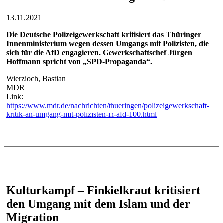
13.11.2021
Die Deutsche Polizeigewerkschaft kritisiert das Thüringer
Innenministerium wegen dessen Umgangs mit Polizisten, die
sich für die AfD engagieren. Gewerkschaftschef Jürgen
Hoffmann spricht von „SPD-Propaganda“.
Wierzioch, Bastian
MDR
Link:
https://www.mdr.de/nachrichten/thueringen/polizeigewerkschaft-
kritik-an-umgang-mit-polizisten-in-afd-100.html
Kulturkampf – Finkielkraut kritisiert
den Umgang mit dem Islam und der
Migration