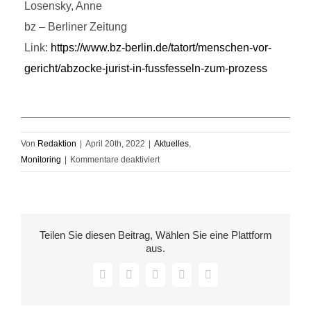
Losensky, Anne
bz – Berliner Zeitung
Link:
https://www.bz-berlin.de/tatort/menschen-vor-
gericht/abzocke-jurist-in-fussfesseln-zum-prozess
Von
Redaktion
|
April 20th, 2022
|
Aktuelles
,
für
Monitoring
|
Kommentare deaktiviert
Monitoring
Crossing
the
Barriers
Teilen Sie diesen Beitrag, Wählen Sie eine Plattform
–
aus.
19.04.2022
Facebook
X
LinkedIn
WhatsApp
E-
Mail