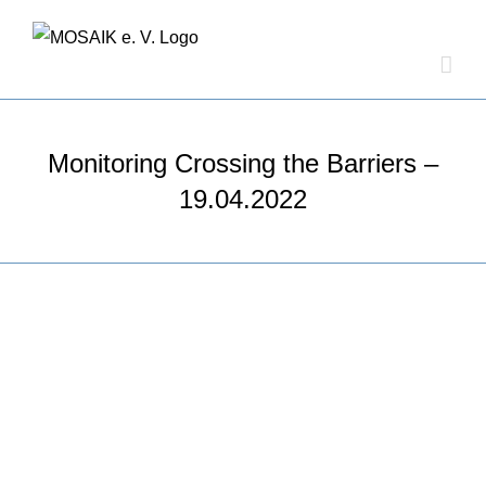
Zum
Inhalt
springen
Monitoring Crossing the Barriers –
19.04.2022
Zeige
grösseres
Bild