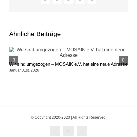
Facebook
X
LinkedIn
WhatsApp
E-
Mail
Ähnliche Beiträge
M
Wir sind umgezogen – MOSAIK e.V. hat eine neue Adresse
S
Januar 31st, 2026
© Copyright 2020-2023 | All Rights Reserved.
Facebook
Instagram
X