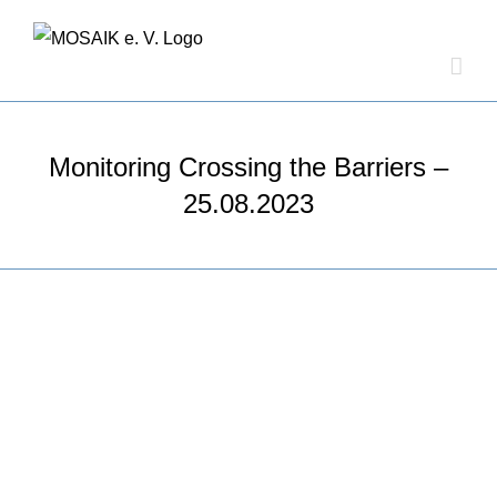
Zum
Inhalt
springen
Monitoring Crossing the Barriers –
25.08.2023
Zeige
grösseres
Bild