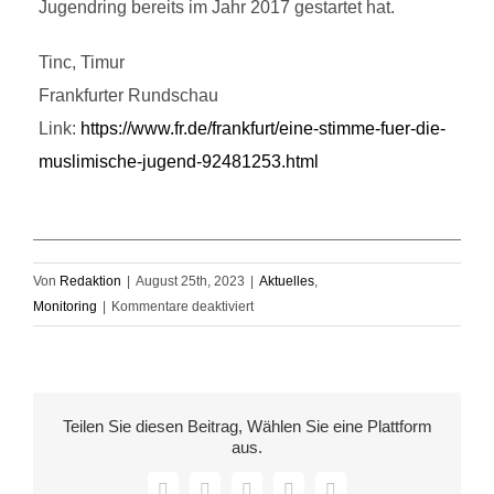
Jugendring bereits im Jahr 2017 gestartet hat.
Tinc, Timur
Frankfurter Rundschau
Link:
https://www.fr.de/frankfurt/eine-stimme-fuer-die-
muslimische-jugend-92481253.html
Von
Redaktion
|
August 25th, 2023
|
Aktuelles
,
für
Monitoring
|
Kommentare deaktiviert
Monitoring
Crossing
the
Barriers
Teilen Sie diesen Beitrag, Wählen Sie eine Plattform
–
aus.
25.08.2023