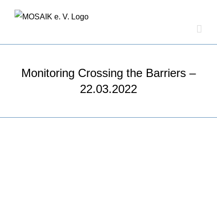
Zum
Inhalt
springen
Monitoring Crossing the Barriers –
22.03.2022
Zeige
grösseres
Bild