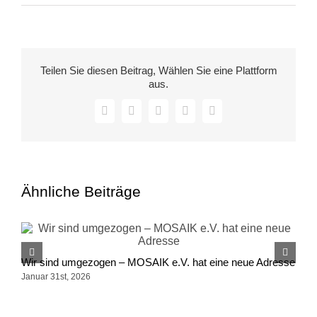
Monitoring
Crossing
the
Barriers
Teilen Sie diesen Beitrag, Wählen Sie eine Plattform
–
aus.
22.03.2022
Facebook
X
LinkedIn
WhatsApp
E-
Mail
Ähnliche Beiträge
M
Wir sind umgezogen – MOSAIK e.V. hat eine neue Adresse
S
Januar 31st, 2026