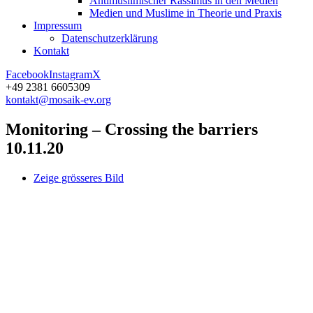
Antimuslimischer Rassimus in den Medien
Medien und Muslime in Theorie und Praxis
Impressum
Datenschutz­erklärung
Kontakt
Facebook
Instagram
X
+49 2381 6605309
kontakt@mosaik-ev.org
Monitoring – Crossing the barriers
10.11.20
Zeige grösseres Bild