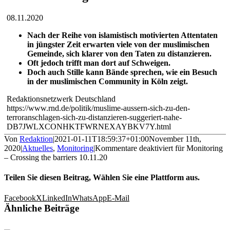
08.11.2020
Nach der Reihe von islamistisch motivierten Attentaten
in jüngster Zeit erwarten viele von der muslimischen
Gemeinde, sich klarer von den Taten zu distanzieren.
Oft jedoch trifft man dort auf Schweigen.
Doch auch Stille kann Bände sprechen, wie ein Besuch
in der muslimischen Community in Köln zeigt.
Redaktionsnetzwerk Deutschland
https://www.rnd.de/politik/muslime-aussern-sich-zu-den-
terroranschlagen-sich-zu-distanzieren-suggeriert-nahe-
DB7JWLXCONHKTFWRNEXAYBKV7Y.html
Von
Redaktion
|
2021-01-11T18:59:37+01:00
November 11th,
2020
|
Aktuelles
,
Monitoring
|
Kommentare deaktiviert
für Monitoring
– Crossing the barriers 10.11.20
Teilen Sie diesen Beitrag, Wählen Sie eine Plattform aus.
Facebook
X
LinkedIn
WhatsApp
E-Mail
Ähnliche Beiträge