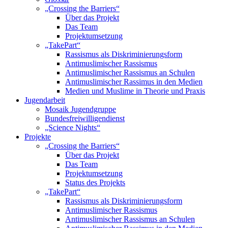
„Crossing the Barriers“
Über das Projekt
Das Team
Projektumsetzung
„TakePart“
Rassismus als Diskriminierungsform
Antimuslimischer Rassismus
Antimuslimischer Rassismus an Schulen
Antimuslimischer Rassimus in den Medien
Medien und Muslime in Theorie und Praxis
Jugendarbeit
Mosaik Jugendgruppe
Bundesfreiwilligendienst
„Science Nights“
Projekte
„Crossing the Barriers“
Über das Projekt
Das Team
Projektumsetzung
Status des Projekts
„TakePart“
Rassismus als Diskriminierungsform
Antimuslimischer Rassismus
Antimuslimischer Rassismus an Schulen