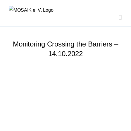
Zum
Inhalt
springen
Monitoring Crossing the Barriers –
14.10.2022
Zeige
grösseres
Bild