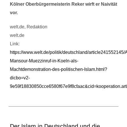
Kölner Oberbürgermeisterin Reker wirft er Naivität
vor.
welt.de, Redaktion
welt.de
Link:
https://www.welt.de/politik/deutschland/article241552145
Mansour-Muezzinruf-in-Koeln-als-
Machtdemonstration-des-politischen-Islam.html?
dicbo=v2-
9e59f18830850cce6580f67e9f8cfaac&cid=kooperation.arti
Der Islam in Deutschland und die