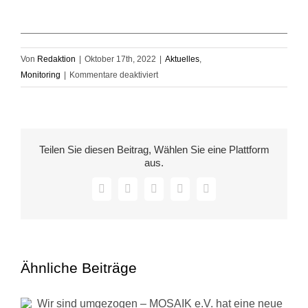
Von
Redaktion
|
Oktober 17th, 2022
|
Aktuelles
,
für
Monitoring
|
Kommentare deaktiviert
Monitoring
Crossing
the
Barriers
Teilen Sie diesen Beitrag, Wählen Sie eine Plattform
–
aus.
14.10.2022
Facebook
X
LinkedIn
WhatsApp
E-
Mail
Ähnliche Beiträge