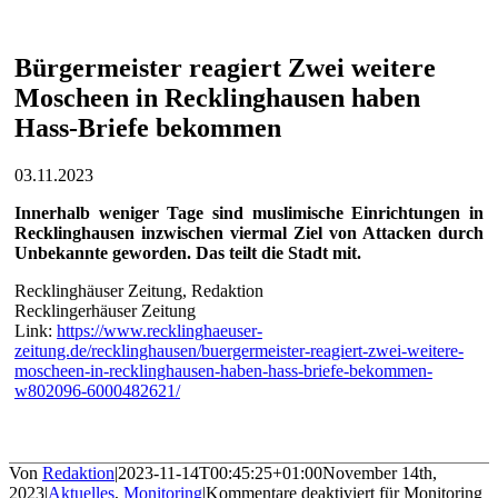
Bürgermeister reagiert Zwei weitere
Moscheen in Recklinghausen haben
Hass-Briefe bekommen
03.11.2023
Innerhalb weniger Tage sind muslimische Einrichtungen in
Recklinghausen inzwischen viermal Ziel von Attacken durch
Unbekannte geworden. Das teilt die Stadt mit.
Recklinghäuser Zeitung, Redaktion
Recklingerhäuser Zeitung
Link:
https://www.recklinghaeuser-
zeitung.de/recklinghausen/buergermeister-reagiert-zwei-weitere-
moscheen-in-recklinghausen-haben-hass-briefe-bekommen-
w802096-6000482621/
Von
Redaktion
|
2023-11-14T00:45:25+01:00
November 14th,
2023
|
Aktuelles
,
Monitoring
|
Kommentare deaktiviert
für Monitoring