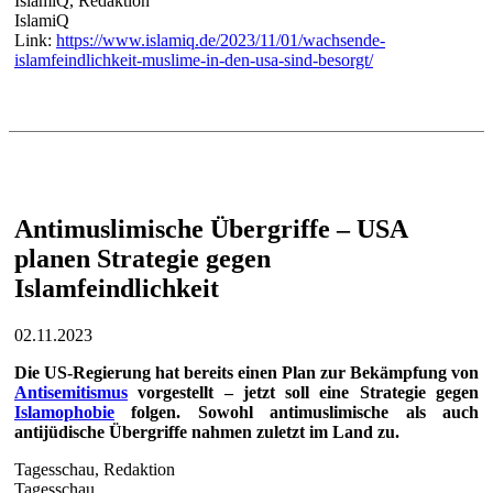
IslamiQ, Redaktion
IslamiQ
Link:
https://www.islamiq.de/2023/11/01/wachsende-
islamfeindlichkeit-muslime-in-den-usa-sind-besorgt/
Antimuslimische Übergriffe – USA
planen Strategie gegen
Islamfeindlichkeit
02.11.2023
Die US-Regierung hat bereits einen Plan zur Bekämpfung von
Antisemitismus
vorgestellt – jetzt soll eine Strategie gegen
Islamophobie
folgen. Sowohl antimuslimische als auch
antijüdische Übergriffe nahmen zuletzt im Land zu.
Tagesschau, Redaktion
Tagesschau