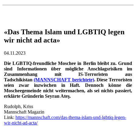
«Das Thema Islam und LGBTIQ legen
wir nicht ad acta»
04.11.2023
Die LGBTIQ-freundliche Moschee in Berlin bleibt zu. Grund
sind Informationen über mögliche Anschlagsrisiken im
Zusammenhang mit IS-Terroristen aus
Tadschikistan
(MANNSCHAFT berichtete)
. Diese Terroristen
seien zwar inzwischen in Haft. Dennoch könne die
Moscheegemeinde nicht weitermachen, als sei nichts passiert,
erklärte Gründerin Seyran Ateş.
Rudolph, Kriss
Mannschaft Magazin
Link:
https://mannschaft.com/das-thema-islam-und-lgbtiq-legen-
wir-nicht-ad-acta/