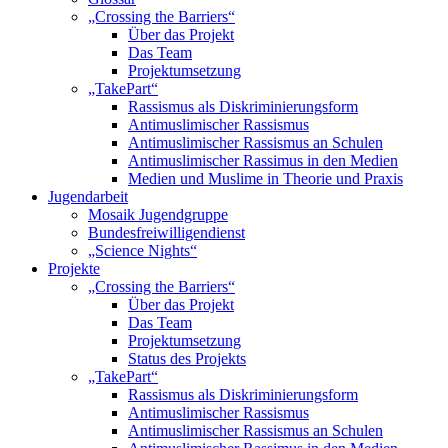
„Crossing the Barriers“
Über das Projekt
Das Team
Projektumsetzung
„TakePart“
Rassismus als Diskriminierungsform
Antimuslimischer Rassismus
Antimuslimischer Rassismus an Schulen
Antimuslimischer Rassimus in den Medien
Medien und Muslime in Theorie und Praxis
Jugendarbeit
Mosaik Jugendgruppe
Bundesfreiwilligendienst
„Science Nights“
Projekte
„Crossing the Barriers“
Über das Projekt
Das Team
Projektumsetzung
Status des Projekts
„TakePart“
Rassismus als Diskriminierungsform
Antimuslimischer Rassismus
Antimuslimischer Rassismus an Schulen